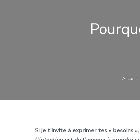
Pourquo
Accueil
Si
je t’invite à exprimer tes « besoins »,
L’intention est de t’amener à prendre c